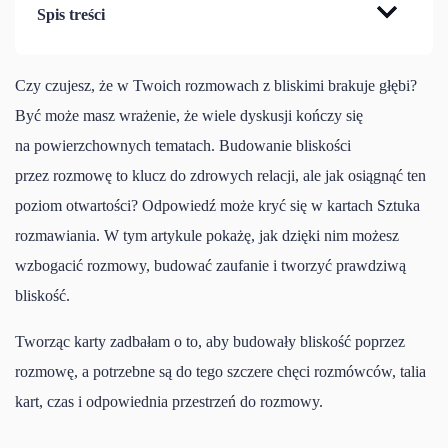
Spis treści
Jak karty Sztuka Rozmawiania mogą poprawić komunikację?
Czy czujesz, że w Twoich rozmowach z bliskimi brakuje głębi?
Korzyści z używania kart w codziennych rozmowach
Emocjonalny dystans
Być może masz wrażenie, że wiele dyskusji kończy się
Przykłady skutecznych ćwiczeń z kartami
Jak przezwyciężyć emocjonalny dystans za pomocą kart
Ułatwia otwarcie się na trudniejsze tematy
na powierzchownych tematach. Budowanie bliskości
10 pytań pomocniczych dla czytelnika
Unikanie rozmów
Buduje wzajemne zaufanie
Ćwiczenie 1: Tematy kart – co Ci robią?
przez rozmowę to klucz do zdrowych relacji, ale jak osiągnąć ten
Pozwala lepiej zrozumieć siebie i drugą osobę
Ćwiczenie 2: Sposoby wybierania kart do rozmowy
Strach przed konfliktem
Przykład nr 1
poziom otwartości? Odpowiedź może kryć się w kartach Sztuka
Przekształca rozmowy w głębokie i inspirujące
Lęk przed odrzuceniem
Przykład nr 2
Sposób 1: Świadomy wybór karty
rozmawiania. W tym artykule pokażę, jak dzięki nim możesz
doświadczenia
Poczucie bezradności
Przykład nr 3
Sposób 2: Wybór losowy
wzbogacić rozmowy, budować zaufanie i tworzyć prawdziwą
Buduje i wzmacnia dobre wzorce i nawyki komunikacyjne
Unikanie konfrontacji z trudnymi emocjami
Sposób 3: Wspólne wybieranie tematów
bliskość.
Eliminuje błędy w komunikacji u rozmówców
Sposób 4: Wybór karty dla rozmówcy
Efekt?
Tworząc karty zadbałam o to, aby budowały bliskość poprzez
Sposób 5: Wybierz najlepsze karty na dziś
rozmowę, a potrzebne są do tego szczere chęci rozmówców, talia
Sposób 6: Cała talia karta po karcie
kart, czas i odpowiednia przestrzeń do rozmowy.
Podsumowanie
Trudne tematy przestają być tabu