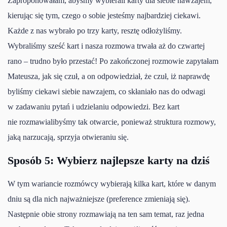
Zaproponowałam, abyśmy wybierali karty dla siebie nawzajem,
kierując się tym, czego o sobie jesteśmy najbardziej ciekawi.
Każde z nas wybrało po trzy karty, resztę odłożyliśmy.
Wybraliśmy sześć kart i nasza rozmowa trwała aż do czwartej
rano – trudno było przestać! Po zakończonej rozmowie zapytałam
Mateusza, jak się czuł, a on odpowiedział, że czuł, iż naprawdę
byliśmy ciekawi siebie nawzajem, co skłaniało nas do odwagi
w zadawaniu pytań i udzielaniu odpowiedzi. Bez kart
nie rozmawialibyśmy tak otwarcie, ponieważ struktura rozmowy,
jaką narzucają, sprzyja otwieraniu się.
Sposób 5: Wybierz najlepsze karty na dziś
W tym wariancie rozmówcy wybierają kilka kart, które w danym
dniu są dla nich najważniejsze (preference zmieniają się).
Następnie obie strony rozmawiają na ten sam temat, raz jedna