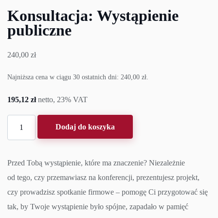
Konsultacja: Wystąpienie
publiczne
240,00
zł
Najniższa cena w ciągu 30 ostatnich dni:
240,00
zł
.
195,12
zł
netto, 23% VAT
ilość
Dodaj do koszyka
Konsultacja:
Wystąpienie
Przed Tobą wystąpienie, które ma znaczenie? Niezależnie
publiczne
od tego, czy przemawiasz na konferencji, prezentujesz projekt,
czy prowadzisz spotkanie firmowe – pomogę Ci przygotować się
tak, by Twoje wystąpienie było spójne, zapadało w pamięć