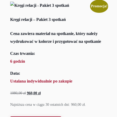
Promocja!
Kręgi relacji – Pakiet 3 spotkań
Cena zawiera materiał na spotkanie, który należy
wydrukować w kolorze i przygotować na spotkanie
Czas trwania:
6 godzin
Data:
Ustalana indywidualnie po zakupie
1080,00
zł
Pierwotna
960,00
zł
Aktualna
cena
cena
Najniższa cena w ciągu 30 ostatnich dni:
960,00
zł
.
wynosiła:
wynosi:
1080,00 zł.
960,00 zł.