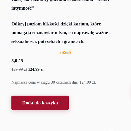
intymność”
Odkryj poziom bliskości dzięki kartom, które
pomagają rozmawiać o tym, co naprawdę ważne –
seksualności, potrzebach i granicach.
Oceniono
5,0
/ 5
5.00
na 5
129,99
zł
Pierwotna
124,99
zł
Aktualna
cena
cena
Najniższa cena w ciągu 30 ostatnich dni:
124,99
zł
.
wynosiła:
wynosi:
129,99 zł.
124,99 zł.
Dodaj do koszyka