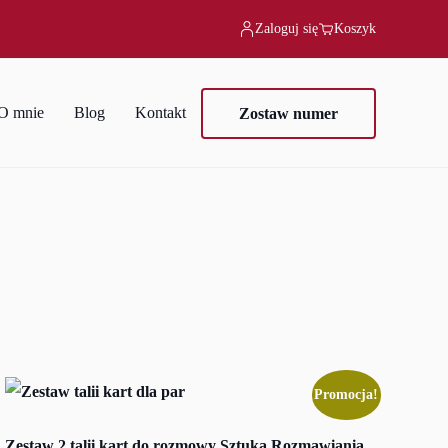
Zaloguj się
Koszyk
O mnie
Blog
Kontakt
Zostaw numer
Promocja!
Zestaw 2 talii kart do rozmowy Sztuka Rozmawiania