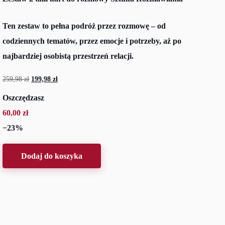
Ten zestaw to pełna podróż przez rozmowę – od
codziennych tematów, przez emocje i potrzeby, aż po
najbardziej osobistą przestrzeń relacji.
259,98
zł
Pierwotna
199,98
zł
Aktualna
cena
cena
Oszczędzasz
wynosiła:
wynosi:
60,00
zł
259,98 zł.
199,98 zł.
−23%
Dodaj do koszyka