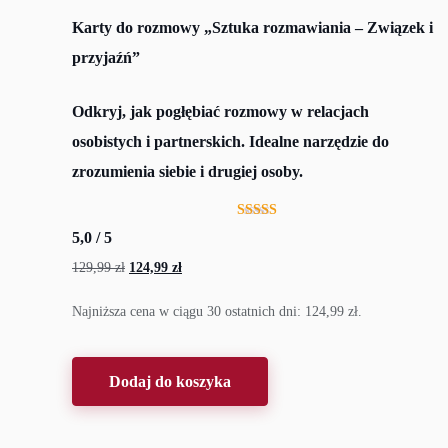
Karty do rozmowy „Sztuka rozmawiania – Związek i
przyjaźń”
Odkryj, jak pogłębiać rozmowy w relacjach
osobistych i partnerskich. Idealne narzędzie do
zrozumienia siebie i drugiej osoby.
Oceniono
5,0
/ 5
5.00
na 5
129,99
zł
Pierwotna
124,99
zł
Aktualna
cena
cena
Najniższa cena w ciągu 30 ostatnich dni:
124,99
zł
.
wynosiła:
wynosi:
129,99 zł.
124,99 zł.
Dodaj do koszyka